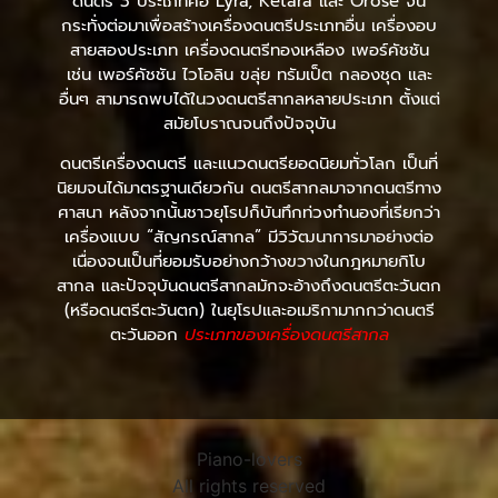
ดนตรี 3 ประเภทคือ Lyra, Ketara และ Orose จน
กระทั่งต่อมาเพื่อสร้างเครื่องดนตรีประเภทอื่น เครื่องอบ
สายสองประเภท เครื่องดนตรีทองเหลือง เพอร์คัชชัน
เช่น เพอร์คัชชัน ไวโอลิน ขลุ่ย ทรัมเป็ต กลองชุด และ
อื่นๆ สามารถพบได้ในวงดนตรีสากลหลายประเภท ตั้งแต่
สมัยโบราณจนถึงปัจจุบัน
ดนตรีเครื่องดนตรี และแนวดนตรียอดนิยมทั่วโลก เป็นที่
นิยมจนได้มาตรฐานเดียวกัน ดนตรีสากลมาจากดนตรีทาง
ศาสนา หลังจากนั้นชาวยุโรปก็บันทึกท่วงทำนองที่เรียกว่า
เครื่องแบบ “สัญกรณ์สากล” มีวิวัฒนาการมาอย่างต่อ
เนื่องจนเป็นที่ยอมรับอย่างกว้างขวางในกฎหมายกิโบ
สากล และปัจจุบันดนตรีสากลมักจะอ้างถึงดนตรีตะวันตก
(หรือดนตรีตะวันตก) ในยุโรปและอเมริกามากกว่าดนตรี
ตะวันออก
ประเภทของเครื่องดนตรีสากล
Piano-lovers
All rights reserved