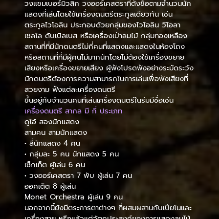
วงแชมเบอร์มิวสิก วงออร์เคสตราที่ตั้งชื่อตามจำนวนนัก
แสดงที่เล่นโดยใช้เครื่องดนตรีตระกูลเดียวกัน เช่น
ตระกูลไวโอลิน ประกอบด้วยกลุ่มของไวโอลิน วิโอลา
เชลโล ดับเบิลเบส หรือเครื่องเป่าลมไม้ กลุ่มทองเหลือง
สถานที่ที่มีนักดนตรีไม่กี่คนที่แสดงและแสดงในห้องโถง
หรือสถานที่ที่มีผู้คนไม่มากนักโดยไม่ต้องใช้เครื่องขยาย
เสียงหรือเครื่องขยายเสียง ผู้ฟังโปรดฟังอย่างระมัดระวัง
นักดนตรีต้องการความสามารถในการเล่นเพื่อฟังเสียงที่
สวยงาม ฟังแต่ละเครื่องดนตรี
ขึ้นอยู่กับจำนวนคนที่เล่นเครื่องดนตรีในร่มมีชื่อเช่น
เครื่องดนตรี สากล มี กี่ ประเภท
ดูโอ้ สองนักแสดง
สามคน สามนักแสดง
• สี่นักแสดง 4 คน
• กลุ่มละ 5 คน นักแสดง 5 คน
เซ็กเท็ต ผู้เล่น 6 คน
• วงออร์เคสตรา 7 พับ ผู้เล่น 7 คน
ออคเต็ต 8 ผู้เล่น
Monet Orchestra ผู้เล่น 9 คน
นอกจากนี้ยังมีตระการตาต่างๆ ที่ผสมผสานกับเปียโนและ
เครื่องสาย หรือแล้วแต่วัตถุประสงค์ของการแสดงลมไม้