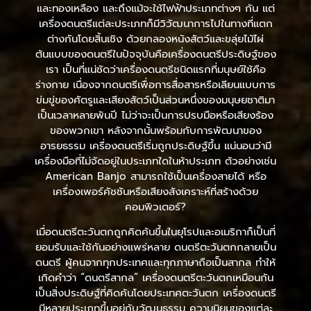
และทองเหลือง และถึงแม้จะใช้ไฟฟ้าประเภทต่างๆ กัน แต่
เครื่องดนตรีแต่ละประเภทก็มีวิวัฒนาการไปในทางที่แตก
ต่างกันโดยสิ้นเชิง ด้วยกลองหนังสัตว์และขลุ่ยไม้ไผ่
ต้นแบบของดนตรีในปัจจุบันคือเครื่องดนตรีประดิษฐ์ของ
เรา เป็นที่แน่ชัดว่าเครื่องดนตรีชนิดแรกที่มนุษย์ใช้คือ
ร่างกาย เนื่องจากดนตรีเพื่อการสื่อสารหรือเลียนแบบการ
ข่มขู่ของศัตรูและเสียงสัตว์เป็นส่วนหนึ่งของมนุษยชาติมา
เป็นเวลาหลายพันปี ไม่ว่าจะเป็นการปรบมือหรือเสียงร้อง
ของพวกเขา หลังจากนั้นพร้อมกับการพัฒนาของ
อารยธรรม เครื่องดนตรีเริ่มถูกประดิษฐ์ขึ้น แน่นอนว่ามี
เครื่องมือที่ไม่จัดอยู่ในประเภทใดในห้าประเภท ตัวอย่างเช่น
American Banjo สามารถใช้เป็นเครื่องสายได้ หรือ
เครื่องเพอร์คัชชันหรือเสียงสังเคราะห์ที่สร้างด้วย
คอมพิวเตอร์?
เมื่อดนตรีตะวันตกถูกคิดค้นขึ้นในยุโรปและอเมริกาก็เป็นที่
ยอมรับและใช้กันอย่างแพร่หลาย ดนตรีตะวันตกกลายเป็น
ดนตรี ผู้คนจากทุกประเทศและทุกภาษาถือเป็นสากล ทำให้
เกิดคำว่า “ดนตรีสากล” เครื่องดนตรีตะวันตกเหมือนกัน
เป็นสิ่งประดิษฐ์ที่คิดค้นโดยประเทศตะวันตก เครื่องดนตรี
มีหลายประเภทขึ้นอยู่กับวัฒนธรรม ความนิยมของแต่ละ