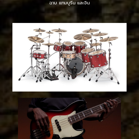
ฉาบ แทมบูรีน และจิน