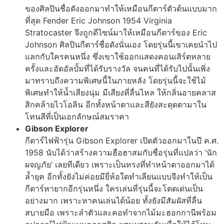
ของศิลปินชื่อดังออกมาทำให้เหมือนกีตาร์ตัวต้นแบบมาก
ที่สุด Fender Eric Johnson 1954 Virginia
Stratocaster จึงถูกดีไซน์มาให้เหมือนกีตาร์ของ Eric
Johnson ศิลปินกีตาร์ชื่อดังนั่นเอง โดยรุ่นนี้เขาเคยนำไป
แลกกับใครคนหนึ่ง ซึ่งเขาใช้ออกแสดงคอนเสิร์ตหลาย
ครั้งและอัดอัลบั้มที่ได้รับรางวัล จนคนที่ได้รับไปนั้นเพิ่ง
มาทราบถึงความพิเศษนี้ในภายหลัง โดยรุ่นนี้จะใช้ไม้
พิเศษทำให้น้ำเสียงนุ่ม มีเสียงที่ลื่นไหล ให้กลิ่นอายคลาส
สิกคล้ายไวโอลิน อีกทั้งหน้าตาและสียังสะดุดตามาใน
โทนสีที่เป็นเอกลักษณ์สมราคา
Gibson Explorer
กีตาร์ไฟฟ้ารุ่น Gibson Explorer เปิดตัวออกมาในปี ค.ศ.
1958 นับได้ว่าสร้างความฮือฮาสมกับชื่อรุ่นที่แปลว่า ‘นัก
ผจญภัย’ เลยทีเดียว เพราะเป็นทรงที่ทำหน้าตาออกมาได้
ล้ำยุค อีกทั้งยังไม่ค่อยมียี่ห้อใดทำเลียนแบบจึงทำให้เป็น
กีตาร์หายากอีกรุ่นหนึ่ง ใครเล่นที่รุ่นนี้จะโดดเด่นเป็น
อย่างมาก เพราะหาคนเล่นได้น้อย ทั้งยังมีสัมผัสที่ลื่น
สบายมือ เพราะลำตัวและคอทำจากไม้มะฮอกกานีพร้อม